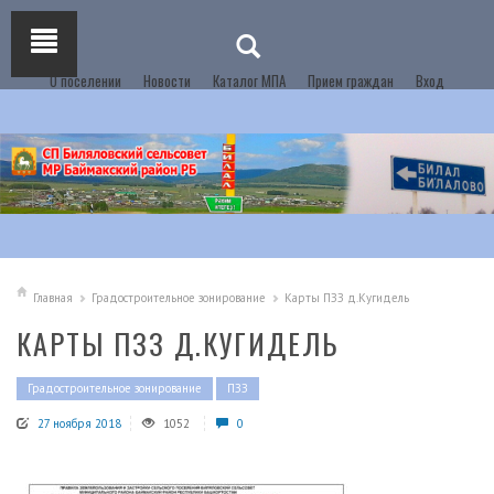
О поселении
Новости
Каталог МПА
Прием граждан
Вход
Главная
Градостроительное зонирование
Карты ПЗЗ д.Кугидель
КАРТЫ ПЗЗ Д.КУГИДЕЛЬ
Градостроительное зонирование
ПЗЗ
27 ноября 2018
1052
0