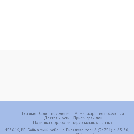
Главная
Совет поселения
Администрация поселения
Деятельность
Прием граждан
Политика обработки персональных данных
453666, РБ, Баймакский район, с. Билялово, тел.: 8 (34751) 4-85-30,