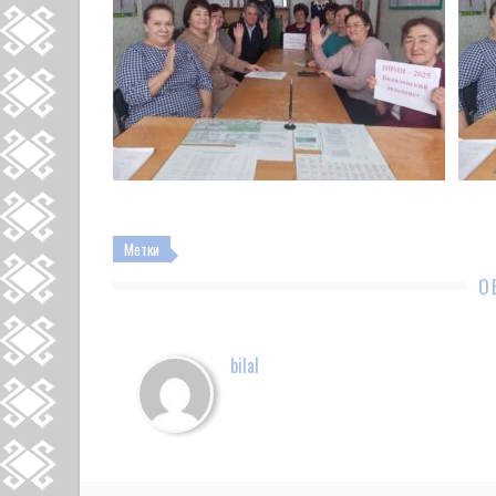
Метки
О
bilal