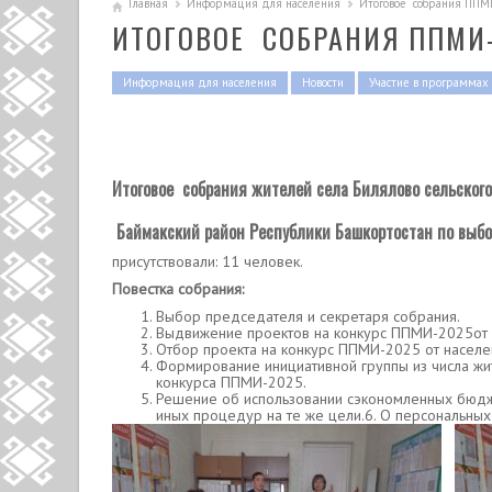
Главная
Информация для населения
Итоговое собрания ППМ
ИТОГОВОЕ СОБРАНИЯ ППМИ
Информация для населения
Новости
Участие в программах
Итоговое собрания жителей села Билялово сельског
Баймакский район Республики Башкортостан по выбо
присутствовали: 11 человек.
Повестка собрания:
Выбор председателя и секретаря собрания.
Выдвижение проектов на конкурс ППМИ-2025от н
Отбор проекта на конкурс ППМИ-2025 от населен
Формирование инициативной группы из числа жит
конкурса ППМИ-2025.
Решение об использовании сэкономленных бюдж
иных процедур на те же цели.6. О персональных