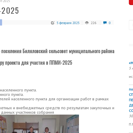
И-2025
-2025
П
5 февраля 2025
226
0
о поселения Биляловский сельсовет муниципального района
ру проекта для участия в ППМИ-2025
«М
5 
ис
по
аселенного пункта.
ного пункта.
С
елей населенного пункта для организации работ в рамках
П
Д
етных и внебюджетных средств по результатам закупочных и
СО
 данных участников собрания
30
П.