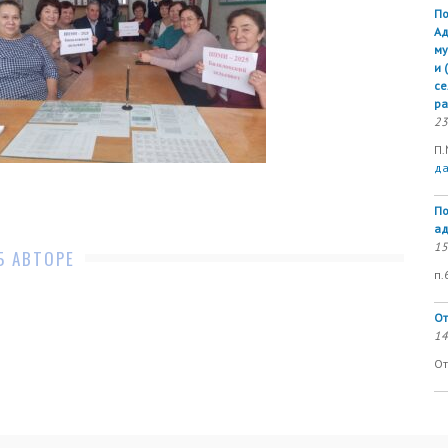
По
Ад
му
и 
се
ра
23
П.
д
По
ад
15
Б АВТОРЕ
п.
От
14
От