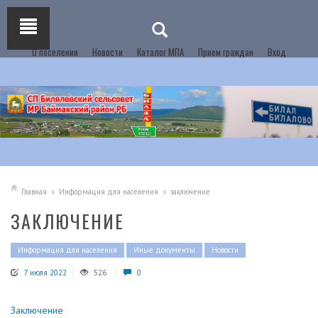
О поселении
Новости
Каталог МПА
Прием граждан
Вход
Главная
Информация для населения
заключение
ЗАКЛЮЧЕНИЕ
Информация для населения
Иные документы
Новости
7 июля 2022
526
0
Заключение