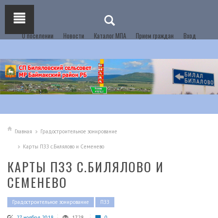
О поселении
Новости
Каталог МПА
Прием граждан
Вход
Главная
Градостроительное зонирование
Карты ПЗЗ с.Билялово и Семенево
КАРТЫ ПЗЗ С.БИЛЯЛОВО И
СЕМЕНЕВО
Градостроительное зонирование
ПЗЗ
27 ноября 2018
1728
0