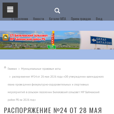
О поселении
Новости
Каталог МПА
Прием граждан
Вход
Главная
Муниципальные правовые акты
распоряжение №24 от 28 мая 2026 года «Об утверждении календарного
плана проведения физкультурно-оздоровительных и спортивных
мероприятий в сельском поселении Биляловский сельсовет МР Баймакский
район РБ на 2026 год»
РАСПОРЯЖЕНИЕ №24 ОТ 28 МАЯ