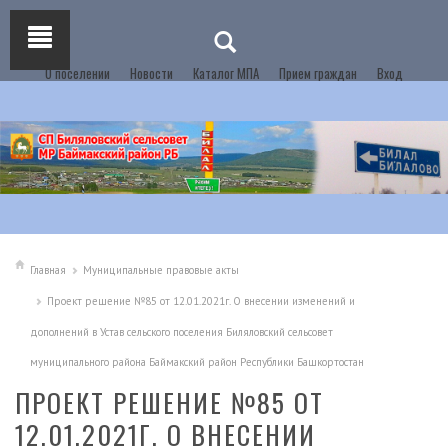
О поселении
Новости
Каталог МПА
Прием граждан
Вход
Главная
Муниципальные правовые акты
Проект решение №85 от 12.01.2021г. О внесении изменений и
дополнений в Устав сельского поселения Биляловский сельсовет
муниципального района Баймакский район Республики Башкортостан
ПРОЕКТ РЕШЕНИЕ №85 ОТ
12.01.2021Г. О ВНЕСЕНИИ