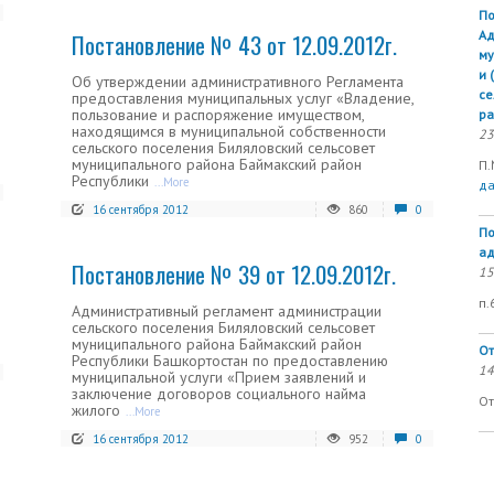
По
Ад
Постановление № 43 от 12.09.2012г.
му
и 
Об утверждении административного Регламента
се
предоставления муниципальных услуг «Владение,
пользование и распоряжение имуществом,
ра
находящимся в муниципальной собственности
23
сельского поселения Биляловский сельсовет
муниципального района Баймакский район
П.
Республики
...More
д
16 сентября 2012
860
0
По
ад
Постановление № 39 от 12.09.2012г.
15
п.
Административный регламент администрации
сельского поселения Биляловский сельсовет
муниципального района Баймакский район
От
Республики Башкортостан по предоставлению
14
муниципальной услуги «Прием заявлений и
заключение договоров социального найма
От
жилого
...More
16 сентября 2012
952
0