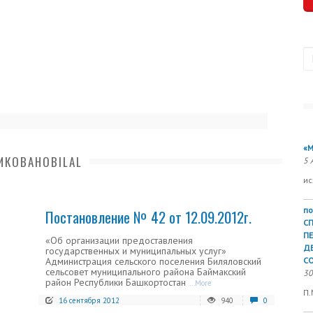
П
«М
ИКОВАНОBILAL
5 
ис
по
Постановление № 42 от 12.09.2012г.
С
П
«Об организации предоставления
Д
государственных и муниципальных услуг»
Администрация сельского поселения Биляловский
СО
сельсовет муниципального района Баймакский
30
район Республики Башкортостан
...More
П.
16 сентября 2012
940
0