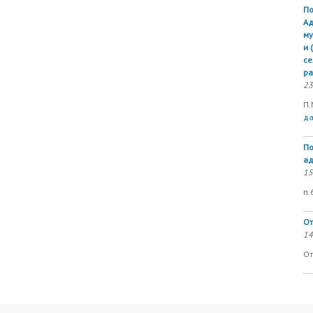
По
Ад
му
и 
се
ра
23
П.
д
По
ад
15
п.
От
14
От