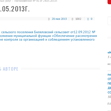
ых услуг
Постановление № 41 от 24.05.2013г.
05.2013Г.
П
28 мая 2013
1002
0
 сельского поселения Биляловский сельсовет от12.09.2012 №
полнения муниципальной функции «Обеспечение рассмотрения
ие контроля за организацией и соблюдением установленного
«М
5 
ис
Б АВТОРЕ
по
С
П
Д
СО
30
П.