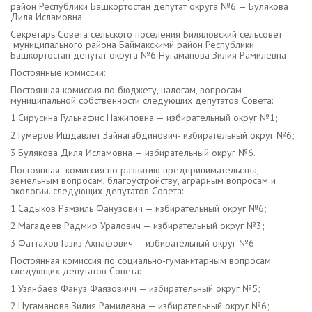
район Республики Башкортостан депутат округа №6 — Булякова
Диля Исламовна
Секретарь Совета сельского поселения Биляловский сельсовет
муниципального района Баймакскимй район Республики
Башкортостан депутат округа №6 Нугаманова Зилия Рамилевна
Постоянные комиссии:
Постоянная комиссия по бюджету, налогам, вопросам
муниципальной собственности следующих депутатов Совета:
1.Сирусина Гульнафис Нажиповна — избирательный округ №1;
2.Гумеров Ишдавлет Зайнагабдинович- избирательный округ №6;
3.Булякова Диля Исламовна — избирательный округ №6.
Постоянная комиссия по развитию предпринимательства,
земельным вопросам, благоустройству, аграрным вопросам и
экологии. следующих депутатов Совета:
1.Садыков Рамзиль Фанузович — избирательный округ №6;
2.Магадеев Радмир Уралович — избирательный округ №3;
3.Фаттахов Газиз Ахнафович — избирательный округ №6
Постоянная комиссия по социально-гуманитарным вопросам
следующих депутатов Совета:
1.Узянбаев Фануз Фаязовичч — избирательный округ №5;
2.Нугаманова Зилия Рамилевна — избирательный округ №6;