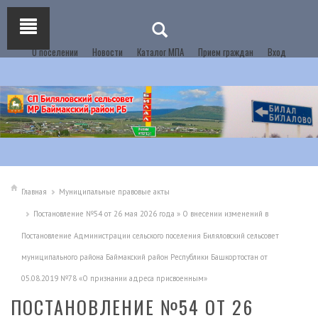
О поселении
Новости
Каталог МПА
Прием граждан
Вход
Главная
Муниципальные правовые акты
Постановление №54 от 26 мая 2026 года » О внесении изменений в
Постановление Администрации сельского поселения Биляловский сельсовет
муниципального района Баймакский район Республики Башкортостан от
05.08.2019 №78 «О признании адреса присвоенным»
ПОСТАНОВЛЕНИЕ №54 ОТ 26