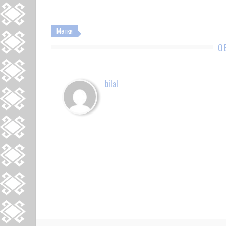
Метки
О
bilal