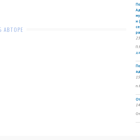
По
Ад
му
и 
се
Б АВТОРЕ
ра
23
П.
д
По
ад
15
п.
От
14
От