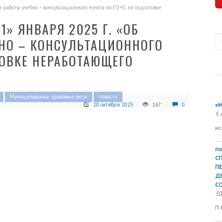
работы учебно – консультационного пункта по ГОЧС по подготовке
1» ЯНВАРЯ 2025 Г. «ОБ
П
НО – КОНСУЛЬТАЦИОННОГО
ТОВКЕ НЕРАБОТАЮЩЕГО
Муниципальные правовые акты
Новости
20 октября 2025
167
0
«М
5 
ис
по
С
П
Д
СО
30
П.