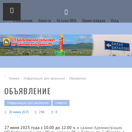
О поселении
Новости
Каталог МПА
Прием граждан
Вход
Главная
Информация для населения
Объявление
ОБЪЯВЛЕНИЕ
Информация для населения
Новости
20 июня 2025
294
0
27 июня 2025 года
с 10.00 до 12.00 ч.
в здании Администрации